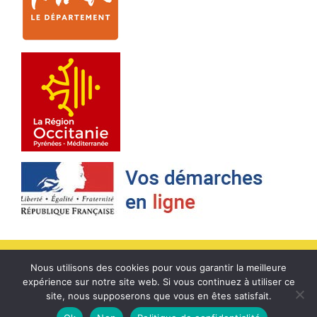
Accueil
/
Contact
/
Mentions légales
/
Cookies
/
Plan du site
/
Politique
Nous utilisons des cookies pour vous garantir la meilleure
de confidentialité
/
www.Service-public.fr
expérience sur notre site web. Si vous continuez à utiliser ce
site, nous supposerons que vous en êtes satisfait.
© Mairie Cadalen 2026 - Rue de la Mairie, 81600 Cadalen - Tél. : 05 63