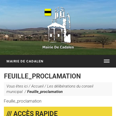
MAIRIE DE CADALEN
FEUILLE_PROCLAMATION
Vous êtes ici /
Accueil
/
Les délibérations du conseil
municipal
/
Feuille_proclamation
Feuille_proclamation
/// ACCÈS RAPIDE