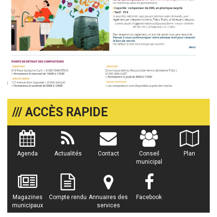
/// ACCÈS RAPIDE
Agenda
Actualités
Contact
Conseil
Plan
municipal
Magazines
Compte rendu
Annuaires des
Facebook
municipaux
services