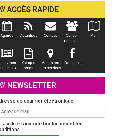
/// ACCÈS RAPIDE
Agenda
Actualités
Contact
Conseil
Plan
municipal
agazines
Compte
Annuaires
Facebook
unicipaux
rendu
des services
/// NEWSLETTER
dresse de courrier électronique:
J'ai lu et accepte les termes et les
onditions