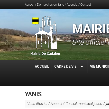
Accueil
/
Demarches en ligne
/
Agenda
/
Contact
MAIRI
Site offici
ACCUEIL
CADRE DE VIE
VIE MUNICI
YANIS
Vous êtes ici /
Accueil
/
Conseil municipal jeune
/
ya