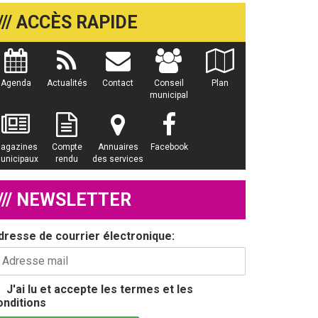
/// ACCÈS RAPIDE
Agenda
Actualités
Contact
Conseil
Plan
municipal
agazines
Compte
Annuaires
Facebook
unicipaux
rendu
des services
/// NEWSLETTER
dresse de courrier électronique:
J'ai lu et accepte les termes et les
onditions