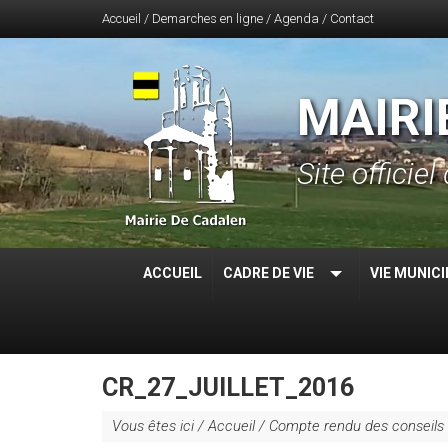
Accueil
/
Demarches en ligne
/
Agenda
/
Contact
MAIRI
Site offici
ACCUEIL
CADRE DE VIE
VIE MUNICI
CR_27_JUILLET_2016
Vous êtes ici /
Accueil
/
Compte rendu des conseils