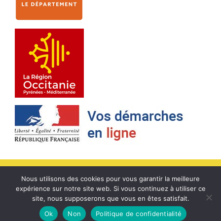
Accueil
/
Contact
/
Mentions légales
/
Cookies
/
Plan du site
/
Politique
Nous utilisons des cookies pour vous garantir la meilleure
de confidentialité
/
www.Service-public.fr
expérience sur notre site web. Si vous continuez à utiliser ce
site, nous supposerons que vous en êtes satisfait.
© Mairie Cadalen 2026 - Rue de la Mairie, 81600 Cadalen - Tél. : 05 63
Ok
Non
Politique de confidentialité
33 01 44 - Création
Pierre Farenc
- Hebergement
Agence Keeg