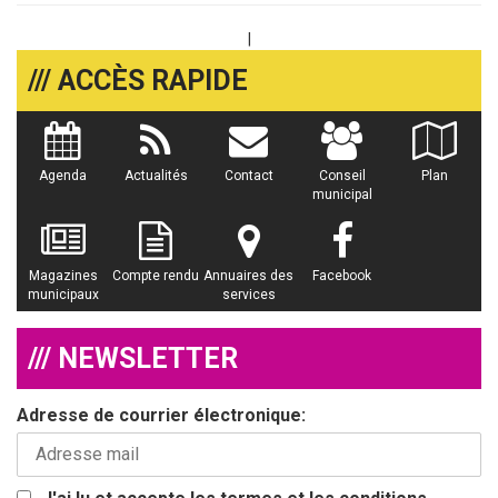
|
/// ACCÈS RAPIDE
Agenda
Actualités
Contact
Conseil
Plan
municipal
Magazines
Compte rendu
Annuaires des
Facebook
municipaux
services
/// NEWSLETTER
Adresse de courrier électronique: