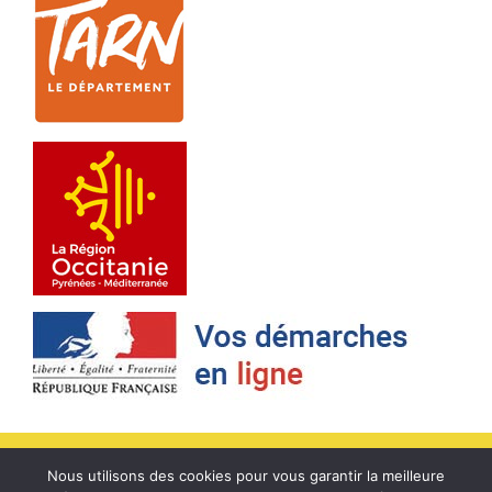
Accueil
/
Contact
/
Mentions légales
/
Cookies
/
Plan du site
/
Politique
Nous utilisons des cookies pour vous garantir la meilleure
de confidentialité
/
www.Service-public.fr